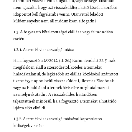
a terméket vissza nem szolgáltatta, vagy kétséget kizáróan
nem igazolta, hogy azt visszaküldte; a kettő közül a korábbi
időpontot kell figyelembe venni. Utánvéttel feladott
küldeményeket nem áll módunkban elfogadni.
1.3. A fogyasztó kötelezettségei elállása vagy felmondása
esetén
1.3.1. A termék visszaszolgáltatása
Ha a fogyasztó a 45/2014. (II. 26.) Korm. rendelet 22. §-nak
megfelelően eláll a szerződéstől, köteles a terméket
haladéktalanul, de legkésőbb az elállás közlésétől számított
tizennégy napon belül visszaküldeni, illetve az Eladónak
vagy az Eladó által a termék átvételére meghatalmazott
személynek átadni. A visszaküldés határidőben
teljesítettnek minősül, ha a fogyasztó a terméket a határidő
lejárta előtt elküldi.
1.3.2. A termék visszaszolgáltatásával kapcsolatos
költségek viselése