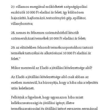
27. villamos energiával működtetett szépségápolási
eszközök 10 000 Ft eladási ár felett, így különösen
hajszárító, hajformázó, testszőrnyíró gép, epillátor,
villanyborotva;
28. nemes és félnemes szőrmésbőrből készült
szőrmeruházati termékek 50 000 Ft eladási ár felett;
29. az előzőekben felsorolt termékcsoportokhoz tartozó
termékek tartozékai és alkotórészei 10 000 Ft eladási ár
felett.”
Mikor mentesül az Eladó a jótállási kötelezettsége alól?
Az Eladó a jótállási kötelezettsége alól csak abban az
esetben mentesül, ha bizonyítja, hogy a hiba oka a teljesítés
után keletkezett.
Felhívjuk a figyelmét, hogy ugyanazon hiba miatt
kellékszavatossági és jótállási igényt, illetve
termékszavatossági és jótállási igényt egyszerre, egymással