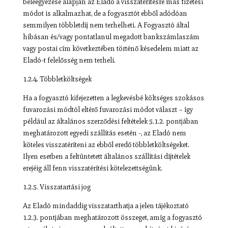
beleegyezése alapján az Eladó a visszatérítésre más fizetési
módot is alkalmazhat, de a fogyasztót ebből adódóan
semmilyen többletdíj nem terhelheti. A Fogyasztó által
hibásan és/vagy pontatlanul megadott bankszámlaszám
vagy postai cím következtében történő késedelem miatt az
Eladó-t felelősség nem terheli.
1.2.4. Többletköltségek
Ha a fogyasztó kifejezetten a legkevésbé költséges szokásos
fuvarozási módtól eltérő fuvarozási módot választ – így
például az általános szerződési feltételek 5.1.2. pontjában
meghatározott egyedi szállítás esetén -, az Eladó nem
köteles visszatéríteni az ebből eredő többletköltségeket.
Ilyen esetben a feltüntetett általános szállítási díjtételek
erejéig áll fenn visszatérítési kötelezettségünk.
1.2.5. Visszatartási jog
Az Eladó mindaddig visszatarthatja a jelen tájékoztató
1.2.3. pontjában meghatározott összeget, amíg a fogyasztó