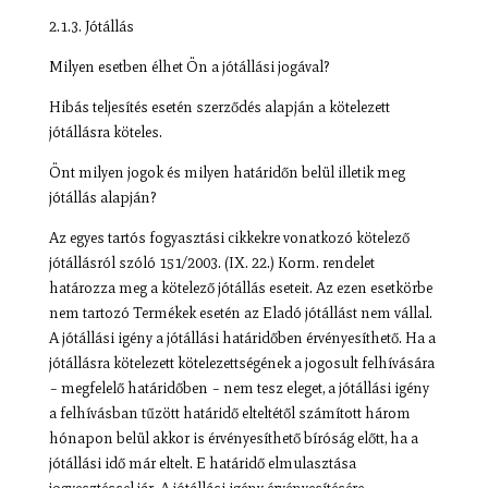
2.1.3. Jótállás
Milyen esetben élhet Ön a jótállási jogával?
Hibás teljesítés esetén szerződés alapján a kötelezett
jótállásra köteles.
Önt milyen jogok és milyen határidőn belül illetik meg
jótállás alapján?
Az egyes tartós fogyasztási cikkekre vonatkozó kötelező
jótállásról szóló 151/2003. (IX. 22.) Korm. rendelet
határozza meg a kötelező jótállás eseteit. Az ezen esetkörbe
nem tartozó Termékek esetén az Eladó jótállást nem vállal.
A jótállási igény a jótállási határidőben érvényesíthető. Ha a
jótállásra kötelezett kötelezettségének a jogosult felhívására
– megfelelő határidőben – nem tesz eleget, a jótállási igény
a felhívásban tűzött határidő elteltétől számított három
hónapon belül akkor is érvényesíthető bíróság előtt, ha a
jótállási idő már eltelt. E határidő elmulasztása