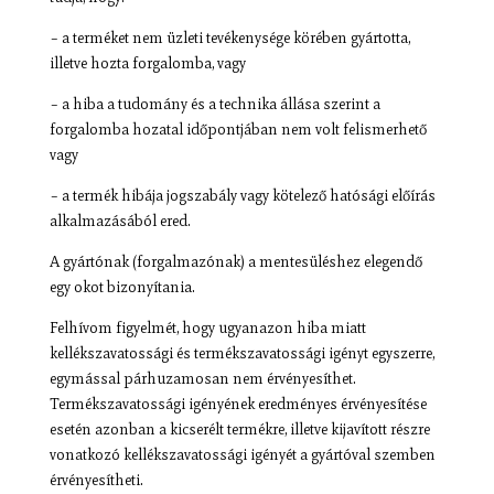
– a terméket nem üzleti tevékenysége körében gyártotta,
illetve hozta forgalomba, vagy
– a hiba a tudomány és a technika állása szerint a
forgalomba hozatal időpontjában nem volt felismerhető
vagy
– a termék hibája jogszabály vagy kötelező hatósági előírás
alkalmazásából ered.
A gyártónak (forgalmazónak) a mentesüléshez elegendő
egy okot bizonyítania.
Felhívom figyelmét, hogy ugyanazon hiba miatt
kellékszavatossági és termékszavatossági igényt egyszerre,
egymással párhuzamosan nem érvényesíthet.
Termékszavatossági igényének eredményes érvényesítése
esetén azonban a kicserélt termékre, illetve kijavított részre
vonatkozó kellékszavatossági igényét a gyártóval szemben
érvényesítheti.