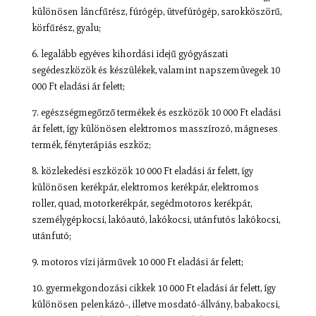
különösen láncfűrész, fúrógép, ütvefúrógép, sarokköszörű,
körfűrész, gyalu;
6. legalább egyéves kihordási idejű gyógyászati
segédeszközök és készülékek, valamint napszemüvegek 10
000 Ft eladási ár felett;
7. egészségmegőrző termékek és eszközök 10 000 Ft eladási
ár felett, így különösen elektromos masszírozó, mágneses
termék, fényterápiás eszköz;
8. közlekedési eszközök 10 000 Ft eladási ár felett, így
különösen kerékpár, elektromos kerékpár, elektromos
roller, quad, motorkerékpár, segédmotoros kerékpár,
személygépkocsi, lakóautó, lakókocsi, utánfutós lakókocsi,
utánfutó;
9. motoros vízi járművek 10 000 Ft eladási ár felett;
10. gyermekgondozási cikkek 10 000 Ft eladási ár felett, így
különösen pelenkázó-, illetve mosdató-állvány, babakocsi,