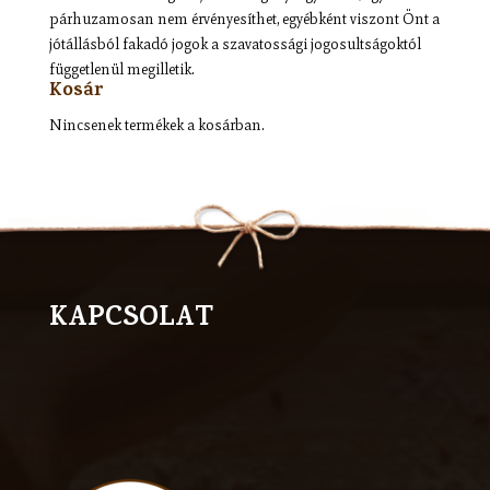
párhuzamosan nem érvényesíthet, egyébként viszont Önt a
jótállásból fakadó jogok a szavatossági jogosultságoktól
függetlenül megilletik.
Kosár
Nincsenek termékek a kosárban.
KAPCSOLAT