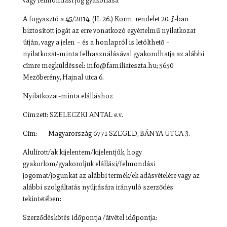
vagy felmondási jog gyakorlása
A fogyasztó a 45/2014. (II. 26.) Korm. rendelet 20. §-ban
biztosított jogát az erre vonatkozó egyértelmű nyilatkozat
útján, vagy a jelen – és a honlapról is letölthető –
nyilatkozat-minta felhasználásával gyakorolhatja az alábbi
címre megküldéssel: info@familiateszta.hu; 5650
Mezőberény, Hajnal utca 6.
Nyilatkozat-minta elálláshoz
Címzett: SZELECZKI ANTAL e.v.
Cím: Magyarország 6771 SZEGED, BÁNYA UTCA 3.
Alulírott/ak kijelentem/kijelentjük, hogy
gyakorlom/gyakoroljuk elállási/felmondási
jogomat/jogunkat az alábbi termék/ek adásvételére vagy az
alábbi szolgáltatás nyújtására irányuló szerződés
tekintetében:
Szerződéskötés időpontja /átvétel időpontja: