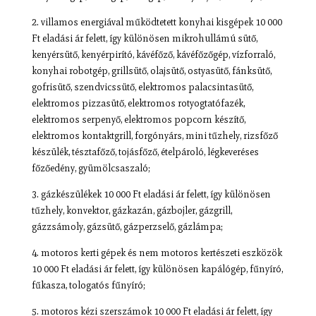
2. villamos energiával működtetett konyhai kisgépek 10 000
Ft eladási ár felett, így különösen mikrohullámú sütő,
kenyérsütő, kenyérpirító, kávéfőző, kávéfőzőgép, vízforraló,
konyhai robotgép, grillsütő, olajsütő, ostyasütő, fánksütő,
gofrisütő, szendvicssütő, elektromos palacsintasütő,
elektromos pizzasütő, elektromos rotyogtatófazék,
elektromos serpenyő, elektromos popcorn készítő,
elektromos kontaktgrill, forgónyárs, mini tűzhely, rizsfőző
készülék, tésztafőző, tojásfőző, ételpároló, légkeveréses
főzőedény, gyümölcsaszaló;
3. gázkészülékek 10 000 Ft eladási ár felett, így különösen
tűzhely, konvektor, gázkazán, gázbojler, gázgrill,
gázzsámoly, gázsütő, gázperzselő, gázlámpa;
4. motoros kerti gépek és nem motoros kertészeti eszközök
10 000 Ft eladási ár felett, így különösen kapálógép, fűnyíró,
fűkasza, tologatós fűnyíró;
5. motoros kézi szerszámok 10 000 Ft eladási ár felett, így