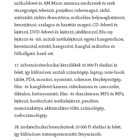
műholdvevő és AM Micro antenna rendszerek és ezek
részegységei, televízió, projektor, videomagnó, rádió,
autórádió, rádiós ébresztőóra, műholdas helymeghatározó,
lemezjátszó, szalagos és kazettás magnó, CD-felvevő és
lejátszó, DVD-felvevő és lejátszó, játékkonzol, Blu-ray
lejátszó és -író, asztali médialejátszó, egyéni hangrendszer,
keverőasztal, erősítő, hangszóró, hangfal, mikrofon és
fülhallgató, head-set;
17. információtechnikai készülékek 10 000 Ft eladási ár
felett, így különösen asztali számítógép, laptop, note-book,
tablet, PDA, monitor, nyomtató, szkenner, fényképezőgép,
film- és hangfelvevő kamera, videokamera és camcorder,
diktafon, fotónyomtató, film- és diaszkenner, MP3 és MP4
lejátszó, hordozható médialejátszó, pendrive,
memóriakártya, akkumulátor-töltő, számológép,
zsebszámológép;
18. irodatechnikai berendezések 10 000 Ft eladási ár felett,
így különösen iratmegsemmisítő, fénymásoló,