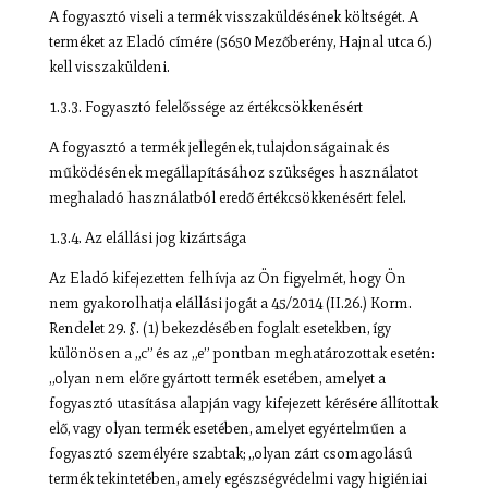
A fogyasztó viseli a termék visszaküldésének költségét. A
terméket az Eladó címére (5650 Mezőberény, Hajnal utca 6.)
kell visszaküldeni.
1.3.3. Fogyasztó felelőssége az értékcsökkenésért
A fogyasztó a termék jellegének, tulajdonságainak és
működésének megállapításához szükséges használatot
meghaladó használatból eredő értékcsökkenésért felel.
1.3.4. Az elállási jog kizártsága
Az Eladó kifejezetten felhívja az Ön figyelmét, hogy Ön
nem gyakorolhatja elállási jogát a 45/2014 (II.26.) Korm.
Rendelet 29. §. (1) bekezdésében foglalt esetekben, így
különösen a „c” és az „e” pontban meghatározottak esetén:
„olyan nem előre gyártott termék esetében, amelyet a
fogyasztó utasítása alapján vagy kifejezett kérésére állítottak
elő, vagy olyan termék esetében, amelyet egyértelműen a
fogyasztó személyére szabtak; „olyan zárt csomagolású
termék tekintetében, amely egészségvédelmi vagy higiéniai