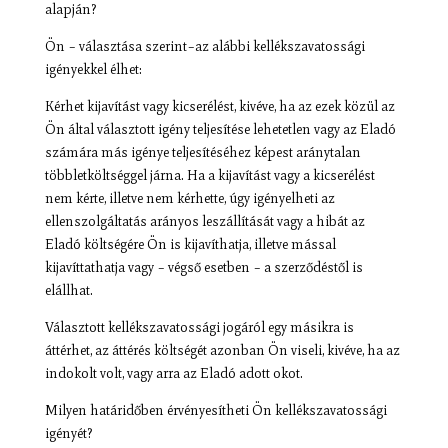
alapján?
Ön – választása szerint–az alábbi kellékszavatossági
igényekkel élhet:
Kérhet kijavítást vagy kicserélést, kivéve, ha az ezek közül az
Ön által választott igény teljesítése lehetetlen vagy az Eladó
számára más igénye teljesítéséhez képest aránytalan
többletköltséggel járna. Ha a kijavítást vagy a kicserélést
nem kérte, illetve nem kérhette, úgy igényelheti az
ellenszolgáltatás arányos leszállítását vagy a hibát az
Eladó költségére Ön is kijavíthatja, illetve mással
kijavíttathatja vagy – végső esetben – a szerződéstől is
elállhat.
Választott kellékszavatossági jogáról egy másikra is
áttérhet, az áttérés költségét azonban Ön viseli, kivéve, ha az
indokolt volt, vagy arra az Eladó adott okot.
Milyen határidőben érvényesítheti Ön kellékszavatossági
igényét?