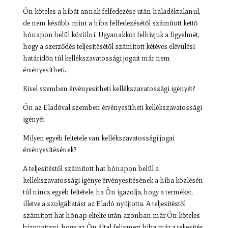
Ön köteles a hibát annak felfedezése után haladéktalanul,
de nem később, mint a hiba felfedezésétől számított kettő
hónapon belül közölni. Ugyanakkor felhívjuk a figyelmét,
hogy a szerződés teljesítésétől számított kétéves elévülési
határidőn túl kellékszavatossági jogait már nem
érvényesítheti.
Kivel szemben érvényesítheti kellékszavatossági igényét?
Ön az Eladóval szemben érvényesítheti kellékszavatossági
igényét.
Milyen egyéb feltétele van kellékszavatossági jogai
érvényesítésének?
A teljesítéstől számított hat hónapon belül a
kellékszavatossági igénye érvényesítésének a hiba közlésén
túl nincs egyéb feltétele, ha Ön igazolja, hogy a terméket,
illetve a szolgáltatást az Eladó nyújtotta. A teljesítéstől
számított hat hónap eltelte után azonban már Ön köteles
bizonyítani, hogy az Ön által felismert hiba már a teljesítés