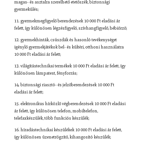
magas- és asztalra szerelhető etetőszék, biztonsági
gyermekülés;
11. gyermekmegfigyelő berendezések 10 000 Ft eladási ár
felett, így különösen légzésfigyelő, szívhangfigyelő, bébiőrző;
12. gyermekhinták, csúszdák és hasonló tevékenységet
igénylő gyermekjátékok bel- és kültéri, otthoni használatra
10 000 Ft eladási ár felett;
13. világítástechnikai termékek 10 000 Ft eladási ár felett, így
különösen lámpatest, fényforrás;
14. biztonsági riasztó- és jelzőberendezések 10 000 Ft
eladási ár felett;
15. elektronikus hírközlő végberendezések 10 000 Ft eladási
ár felett, így különösen telefon, mobiltelefon,
telefaxkészülék, több funkciós készülék;
16. híradástechnikai készülékek 10 000 Ft eladási ár felett,
így különösen üzenetrögzítő, kihangosító készülék;