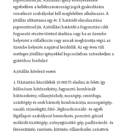
jogvesztéssel jár. A jótállási igény érvényesítésére
egyebekben a kellékszavatossági jogok gyakorlására
vonatkozó szabályokat kell megfelelően alkalmazni. A
jótállás időtartama egy év. E határidő elmulasztása
jogvesztéssel jár. A jótállási határidő a fogyasztási cikk
fogyasztó részére történő átadása, vagy ha az üzembe
helyezést a vállalkozás vagy annak megbízottja végzi, az
üzembe helyezés napjával kezdődik. Az egy éven túli
esetleges jótállási igényekkel kapcsolatban szíveskedjen a
gyártóhoz fordulni!
A jótállás kötelező esetei:
1. Háztartási készülékek 10 000 Ft eladási ár felett, így
különösen hűtőszekrény, fagyasztó, kombinált
hűtőszekrény, villanytűzhely, mosógép, centrifuga,
szárítógép és ezek bármely kombinációja, mosogatógép,
vasaló, vízmelegítő, fűtő-, légkondicionáló- és egyéb
légállapot-szabályozó berendezés, porszívó, gőzzel
működő tisztítógép, szőnyegtisztító-gép, padlósúroló- és
fényesítőgép, varrógép, kötőgép, villanybojler, szivattyú;